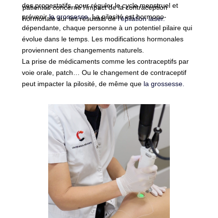
des progestatifs, pour réguler le cycle menstruel et
patientes concerne l’impact de la contraception
prévenir
la grossesse
. La pilosité est hormono-
hormonale sur les résultats de
l’épilation laser.
dépendante, chaque personne à un potentiel pilaire qui
évolue dans le temps. Les modifications hormonales
proviennent des changements naturels.
La prise de médicaments comme les contraceptifs par
voie orale, patch… Ou le changement de contraceptif
peut impacter la pilosité, de même que
la grossesse.