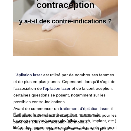
contraception
y a-t-il des contre-indications ?
L’épilation laser
est utilisé par de nombreuses femmes
et de plus en plus jeunes. Cependant, lorsqu’il s’agit de
l’association de
l’épilation laser
et de la contraception,
certaines questions se posent, notamment sur les
possibles contre-indications.
Avant de commencer un
traitement d’épilation laser
, il
Épilation laser et contraception hormonale
faut prendre certaines précautions, notamment pour les
La contraception hormonale (pilule, patch, implant, etc.)
patientes sous contraception hormonale.
libère des hormones, principalement des œstrogènes et
L’un des points les plus fréquemment abordés par les