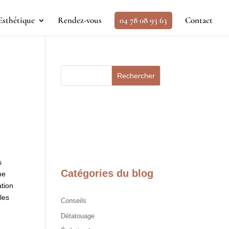
Esthétique
Rendez-vous
04 78 08 93 63
Contact
Rechercher
s
Catégories du blog
ne
ation
 les
Conseils
Détatouage