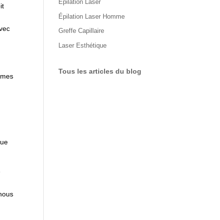
Épilation Laser
it
Épilation Laser Homme
avec
Greffe Capillaire
Laser Esthétique
Tous les articles du blog
ommes
que
e
 nous