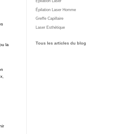
Épilation Laser
Épilation Laser Homme
Greffe Capillaire
es
Laser Esthétique
Tous les articles du blog
ou la
on
x,
nir