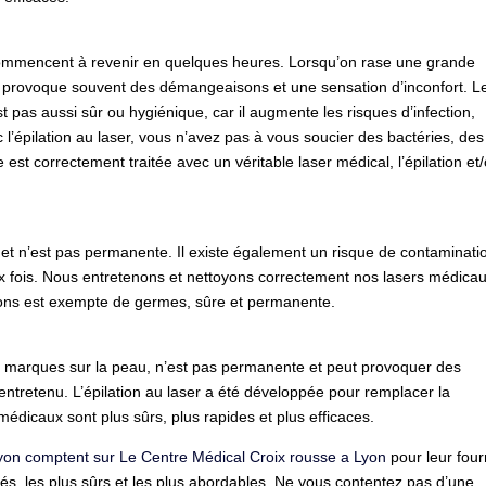
s commencent à revenir en quelques heures. Lorsqu’on rase une grande
se provoque souvent des démangeaisons et une sensation d’inconfort. L
pas aussi sûr ou hygiénique, car il augmente les risques d’infection,
 l’épilation au laser, vous n’avez pas à vous soucier des bactéries, des
est correctement traitée avec un véritable laser médical, l’épilation et/
 et n’est pas permanente. Il existe également un risque de contaminati
x fois. Nous entretenons et nettoyons correctement nos lasers médicau
osons est exempte de germes, sûre et permanente.
des marques sur la peau, n’est pas permanente et peut provoquer des
 entretenu. L’épilation au laser a été développée pour remplacer la
s médicaux sont plus sûrs, plus rapides et plus efficaces.
 Lyon comptent sur Le Centre Médical Croix rousse a Lyon
pour leur four
tés, les plus sûrs et les plus abordables. Ne vous contentez pas d’une