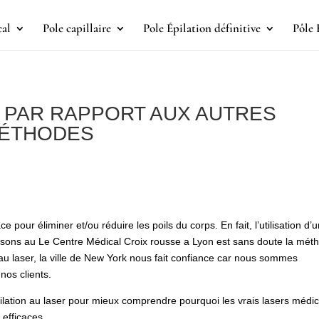
cal
Pole capillaire
Pole Épilation définitive
Pôle 
R PAR RAPPORT AUX AUTRES
MÉTHODES
e pour éliminer et/ou réduire les poils du corps. En fait, l’utilisation d’
lisons au Le Centre Médical Croix rousse a Lyon est sans doute la mét
ion au laser, la ville de New York nous fait confiance car nous sommes
nos clients.
ilation au laser pour mieux comprendre pourquoi les vrais lasers médi
 efficaces.