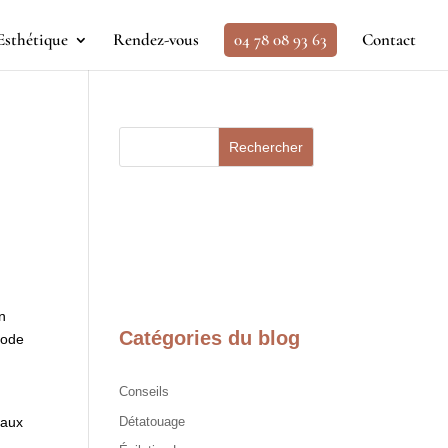
Esthétique
Rendez-vous
04 78 08 93 63
Contact
Rechercher
un
Catégories du blog
hode
Conseils
caux
Détatouage